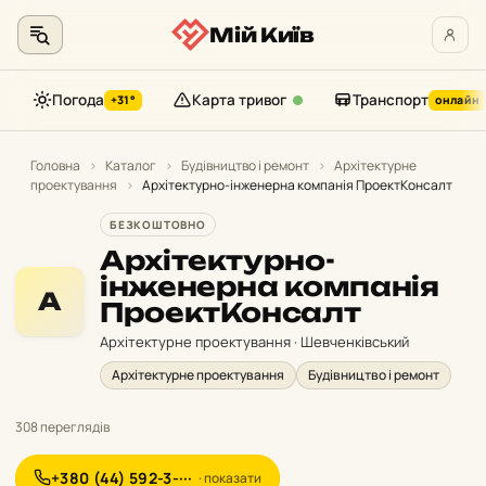
Мій Київ
Погода
Карта тривог
Транспорт
+31°
онлайн
Перейти
до
Головна
›
Каталог
›
Будівництво і ремонт
›
Архітектурне
проектування
›
Архітектурно-інженерна компанія ПроектКонсалт
контенту
БЕЗКОШТОВНО
Архітектурно-
інженерна компанія
А
ПроектКонсалт
Архітектурне проектування · Шевченківський
Архітектурне проектування
Будівництво і ремонт
308 переглядів
+380 (44) 592-3-···
· показати