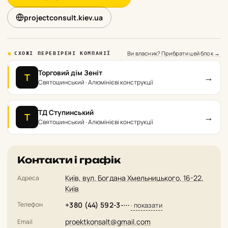
projectconsult.kiev.ua
Ви власник? Прибрати цей блок →
СХОЖІ ПЕРЕВІРЕНІ КОМПАНІЇ
Торговий дім Зеніт
→
Т
Святошинський · Алюмінієві конструкції
ТД Ступинський
→
Т
Святошинський · Алюмінієві конструкції
Контакти і графік
Київ, вул. Богдана Хмельницького, 16-22,
Адреса
Київ
Телефон
+380 (44) 592-3-···
· показати
proektkonsalt@gmail.com
Email