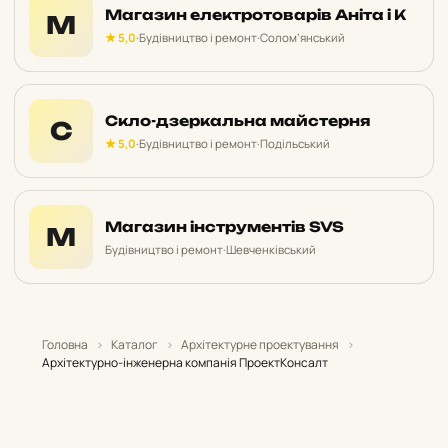
Магазин електротоварів Аніта і К
М
★ 5,0
·
Будівництво і ремонт
·
Солом’янський
Скло-дзеркальна майстерня
С
★ 5,0
·
Будівництво і ремонт
·
Подільський
Магазин інструментів SVS
М
Будівництво і ремонт
·
Шевченківський
Головна
›
Каталог
›
Архітектурне проектування
›
Архітектурно-інженерна компанія ПроектКонсалт