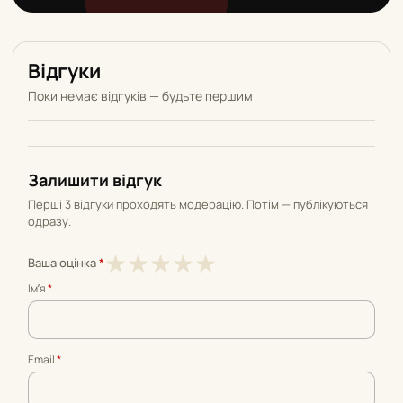
Відгуки
Поки немає відгуків — будьте першим
Залишити відгук
Перші 3 відгуки проходять модерацію. Потім — публікуються
одразу.
1
2
3
4
5
★
★
★
★
★
Ваша оцінка
*
з
з
з
з
з
Імʼя
*
5
5
5
5
5
Email
*