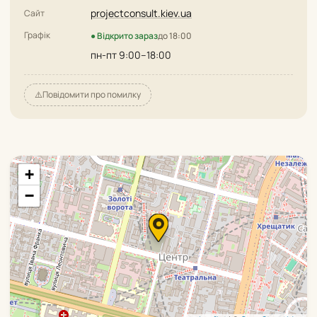
projectconsult.kiev.ua
Сайт
Графік
● Відкрито зараз
до 18:00
пн-пт 9:00–18:00
⚠️
Повідомити про помилку
+
−