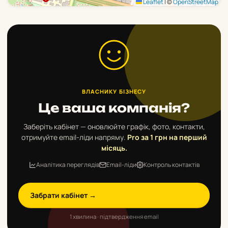
Leaflet
|
©
OpenStreetMap
ВЛАСНИКУ БІЗНЕСУ
Це ваша компанія?
Заберіть кабінет — оновлюйте графік, фото, контакти,
отримуйте email-ліди напряму.
Pro за 1 грн на перший
місяць.
Аналітика переглядів
Email-ліди
Контроль контактів
Забрати кабінет →
1 хвилина · підтвердження email