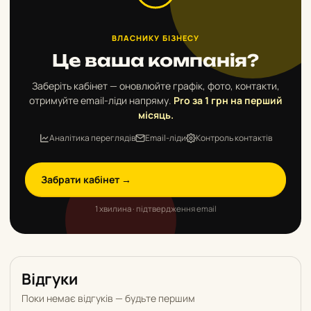
ВЛАСНИКУ БІЗНЕСУ
Це ваша компанія?
Заберіть кабінет — оновлюйте графік, фото, контакти,
отримуйте email-ліди напряму.
Pro за 1 грн на перший
місяць.
Аналітика переглядів
Email-ліди
Контроль контактів
Забрати кабінет →
1 хвилина · підтвердження email
Відгуки
Поки немає відгуків — будьте першим