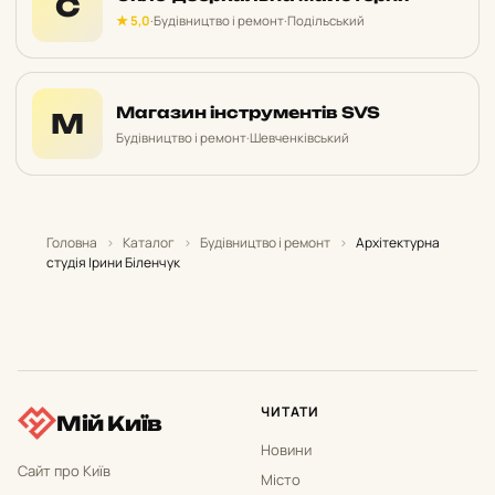
С
★ 5,0
·
Будівництво і ремонт
·
Подільський
Магазин інструментів SVS
М
Будівництво і ремонт
·
Шевченківський
Головна
›
Каталог
›
Будівництво і ремонт
›
Архітектурна
студія Ірини Біленчук
ЧИТАТИ
Мій Київ
Новини
Сайт про Київ
Місто