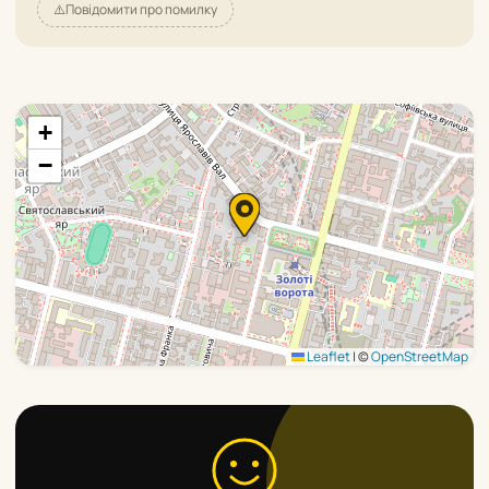
⚠️
Повідомити про помилку
+
−
Leaflet
|
©
OpenStreetMap