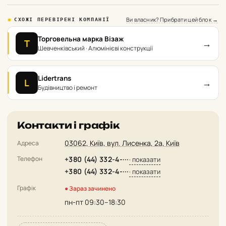
Ви власник? Прибрати цей блок →
СХОЖІ ПЕРЕВІРЕНІ КОМПАНІЇ
Торговельна марка Візаж
→
Т
Шевченківський · Алюмінієві конструкції
Lidertrans
→
L
Будівництво і ремонт
Контакти і графік
03062, Київ, вул. Лисенка, 2а, Київ
Адреса
Телефон
+380 (44) 332-4-···
· показати
+380 (44) 332-4-···
· показати
Графік
● Зараз зачинено
пн-пт 09:30–18:30