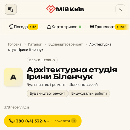
Мій Київ
Погода
Карта тривог
Транспорт
+18°
онлайн
Перейти
до
Головна
›
Каталог
›
Будівництво і ремонт
›
Архітектурна
студія Ірини Біленчук
контенту
БЕЗКОШТОВНО
Архітектурна студія
Ірини Біленчук
А
Будівництво і ремонт · Шевченківський
Будівництво і ремонт
Вишукувальні роботи
378 переглядів
+380 (44) 332-4-···
· показати
+1