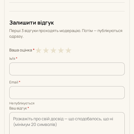
Залишити відгук
Перші 3 відгуки проходять модерацію. Потім — публікуються
одразу.
1
2
3
4
5
★
★
★
★
★
Ваша оцінка
*
з
з
з
з
з
Імʼя
*
5
5
5
5
5
Email
*
Не публікується
Ваш відгук
*