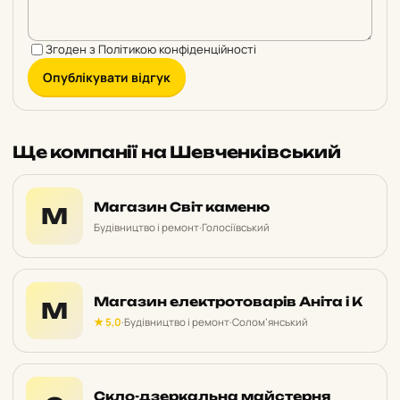
Згоден з
Політикою конфіденційності
Опублікувати відгук
Ще компанії на Шевченківський
Магазин Світ каменю
М
Будівництво і ремонт
·
Голосіївський
Магазин електротоварів Аніта і К
М
★ 5,0
·
Будівництво і ремонт
·
Солом’янський
Скло-дзеркальна майстерня