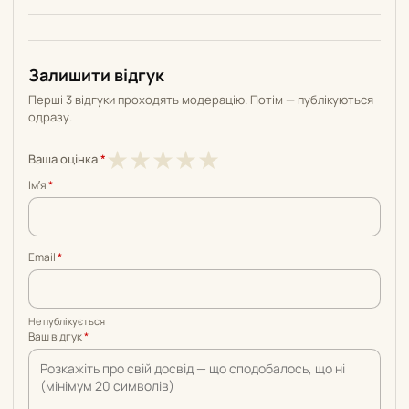
Залишити відгук
Перші 3 відгуки проходять модерацію. Потім — публікуються
одразу.
1
2
3
4
5
★
★
★
★
★
Ваша оцінка
*
з
з
з
з
з
Імʼя
*
5
5
5
5
5
Email
*
Не публікується
Ваш відгук
*