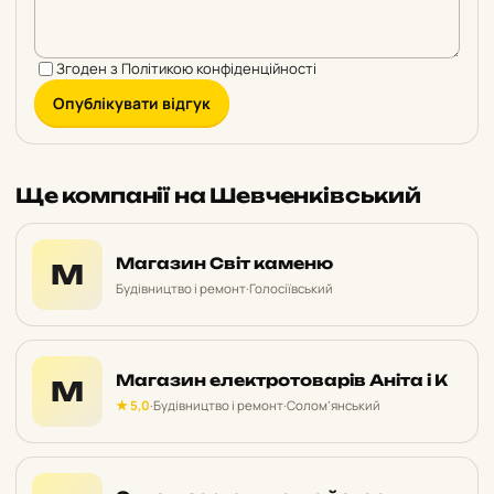
Згоден з
Політикою конфіденційності
Опублікувати відгук
Ще компанії на Шевченківський
Магазин Світ каменю
М
Будівництво і ремонт
·
Голосіївський
Магазин електротоварів Аніта і К
М
★ 5,0
·
Будівництво і ремонт
·
Солом’янський