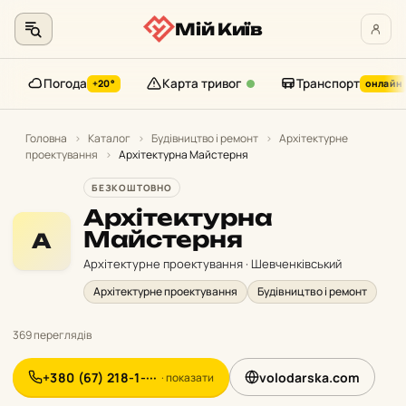
Мій Київ
Погода
Карта тривог
Транспорт
+20°
онлайн
Перейти
до
Головна
›
Каталог
›
Будівництво і ремонт
›
Архітектурне
проектування
›
Архітектурна Майстерня
контенту
БЕЗКОШТОВНО
Архітектурна
Майстерня
А
Архітектурне проектування · Шевченківський
Архітектурне проектування
Будівництво і ремонт
369 переглядів
+380 (67) 218-1-···
volodarska.com
· показати