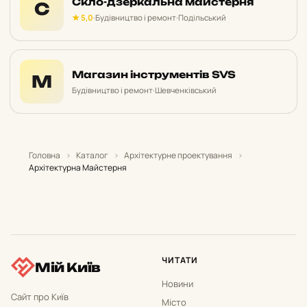
Скло-дзеркальна майстерня
С
★ 5,0
·
Будівництво і ремонт
·
Подільський
Магазин інструментів SVS
М
Будівництво і ремонт
·
Шевченківський
Головна
›
Каталог
›
Архітектурне проектування
›
Архітектурна Майстерня
ЧИТАТИ
Мій Київ
Новини
Сайт про Київ
Місто