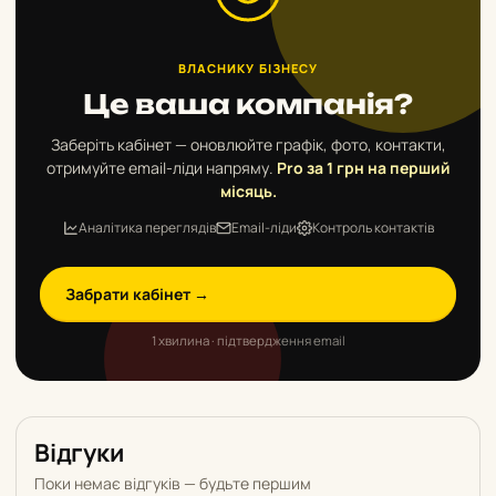
ВЛАСНИКУ БІЗНЕСУ
Це ваша компанія?
Заберіть кабінет — оновлюйте графік, фото, контакти,
отримуйте email-ліди напряму.
Pro за 1 грн на перший
місяць.
Аналітика переглядів
Email-ліди
Контроль контактів
Забрати кабінет →
1 хвилина · підтвердження email
Відгуки
Поки немає відгуків — будьте першим