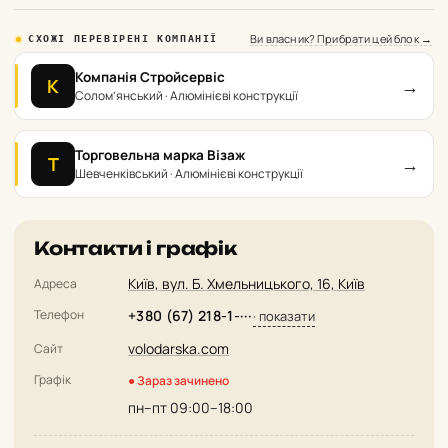
Ви власник? Прибрати цей блок →
СХОЖІ ПЕРЕВІРЕНІ КОМПАНІЇ
Компанія Стройсервіс
→
К
Солом’янський · Алюмінієві конструкції
Торговельна марка Візаж
→
Т
Шевченківський · Алюмінієві конструкції
Контакти і графік
Київ, вул. Б. Хмельницького, 16, Київ
Адреса
Телефон
+380 (67) 218-1-···
· показати
volodarska.com
Сайт
Графік
● Зараз зачинено
пн–пт 09:00–18:00