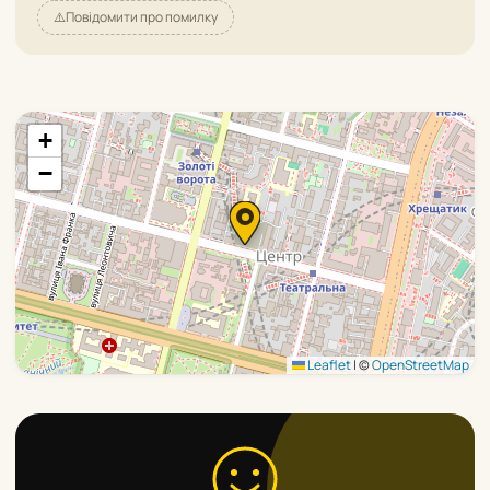
⚠️
Повідомити про помилку
+
−
Leaflet
|
©
OpenStreetMap