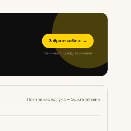
Забрати кабінет →
1 хвилина · підтвердження email
Поки немає відгуків — будьте першим