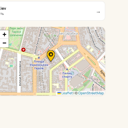
iev
→
сть
+
−
Leaflet
|
©
OpenStreetMap