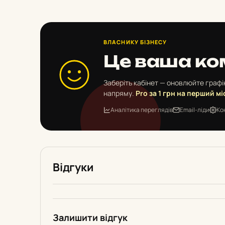
ВЛАСНИКУ БІЗНЕСУ
Це ваша ко
Заберіть кабінет — оновлюйте графік
напряму.
Pro за 1 грн на перший мі
Аналітика переглядів
Email-ліди
Ко
Відгуки
Залишити відгук