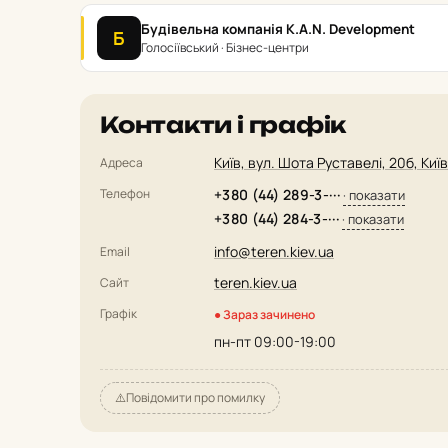
Будівельна компанія K.A.N. Development
Б
Голосіївський · Бізнес-центри
Контакти і графік
Київ, вул. Шота Руставелі, 20б, Київ
Адреса
Телефон
+380 (44) 289-3-···
· показати
+380 (44) 284-3-···
· показати
info@teren.kiev.ua
Email
teren.kiev.ua
Сайт
Графік
● Зараз зачинено
пн-пт 09:00-19:00
⚠️
Повідомити про помилку