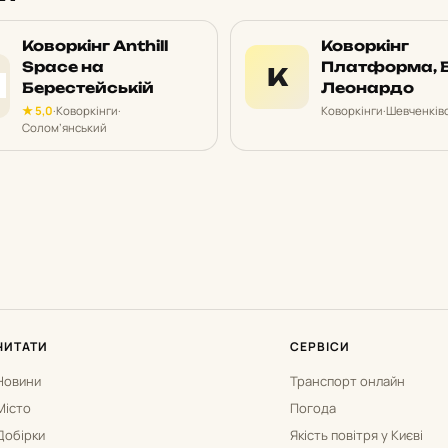
Коворкінг Anthill
Коворкінг
Space на
Платформа, 
К
Берестейській
Леонардо
★ 5,0
·
Коворкінги
·
Коворкінги
·
Шевченків
Солом’янський
ЧИТАТИ
СЕРВІСИ
Новини
Транспорт онлайн
Місто
Погода
Добірки
Якість повітря у Києві