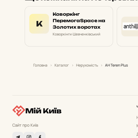
Коворкінг
ПеремогаSpace на
К
Золотих воротах
Коворкінги
·
Шевченківський
Головна
›
Каталог
›
Нерухомість
›
АН Teren Plus
Мій Київ
Сайт про Київ