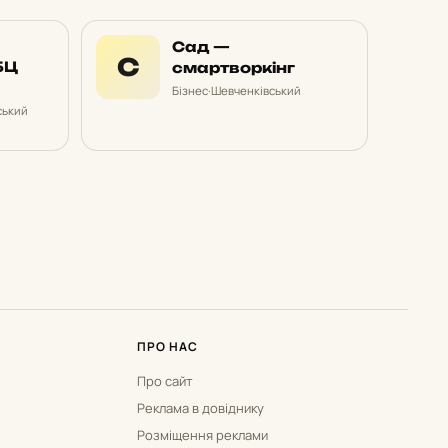
Сад —
С
БЦ
смартворкінг
Бізнес
·
Шевченківський
ський
ПРО НАС
Про сайт
Реклама в довіднику
Розміщення реклами