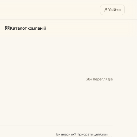
Увійти
Каталог компаній
384 переглядів
Ви власник? Прибрати цей блок →