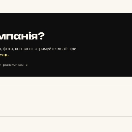
мпанія?
, фото, контакти, отримуйте email-ліди
сяць.
нтроль контактів