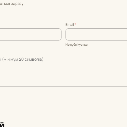
уються одразу.
Email
*
Не публікується
ий