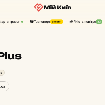
Мій Київ
Карта тривог
Транспорт
Якість повітря
онлайн
22
Plus
ів
v.ua