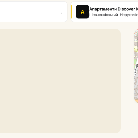
Апартаменти Discover K
→
А
Шевченківський · Нерухомі