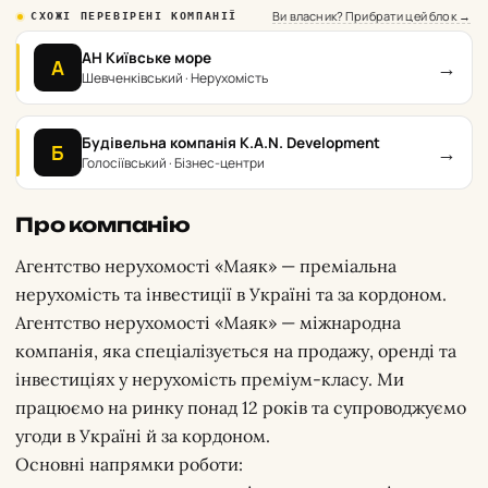
Ви власник? Прибрати цей блок →
СХОЖІ ПЕРЕВІРЕНІ КОМПАНІЇ
АН Київське море
→
А
Шевченківський · Нерухомість
Будівельна компанія K.A.N. Development
→
Б
Голосіївський · Бізнес-центри
Про компанію
Агентство нерухомості «Маяк» — преміальна
нерухомість та інвестиції в Україні та за кордоном.
Агентство нерухомості «Маяк» — міжнародна
компанія, яка спеціалізується на продажу, оренді та
інвестиціях у нерухомість преміум-класу. Ми
працюємо на ринку понад 12 років та супроводжуємо
угоди в Україні й за кордоном.
Основні напрямки роботи: