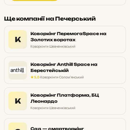
Ще компанії на Печерський
Коворкінг ПеремогаSpace на
К
Золотих воротах
Коворкінги
·
Шевченківський
Коворкінг Anthill Space на
Берестейській
★ 5,0
·
Коворкінги
·
Солом’янський
Коворкінг Платформа, БЦ
К
Леонардо
Коворкінги
·
Шевченківський
Сад — смартворкінг