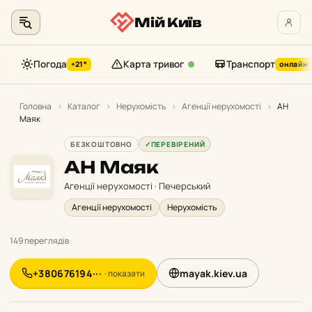
Мій Київ
Погода
Карта тривог
Транспорт
+21°
онлайн
Перейти
до
Головна
›
Каталог
›
Нерухомість
›
Агенції нерухомості
›
АН
Маяк
контенту
БЕЗКОШТОВНО
✓
ПЕРЕВІРЕНИЙ
АН Маяк
Агенції нерухомості · Печерський
Агенції нерухомості
Нерухомість
149 переглядів
+380676194···
mayak.kiev.ua
· показати