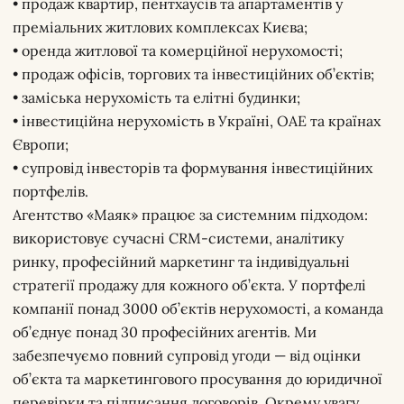
• продаж квартир, пентхаусів та апартаментів у
преміальних житлових комплексах Києва;
• оренда житлової та комерційної нерухомості;
• продаж офісів, торгових та інвестиційних об’єктів;
• заміська нерухомість та елітні будинки;
• інвестиційна нерухомість в Україні, ОАЕ та країнах
Європи;
• супровід інвесторів та формування інвестиційних
портфелів.
Агентство «Маяк» працює за системним підходом:
використовує сучасні CRM-системи, аналітику
ринку, професійний маркетинг та індивідуальні
стратегії продажу для кожного об’єкта. У портфелі
компанії понад 3000 об’єктів нерухомості, а команда
об’єднує понад 30 професійних агентів. Ми
забезпечуємо повний супровід угоди — від оцінки
об’єкта та маркетингового просування до юридичної
перевірки та підписання договорів. Окрему увагу