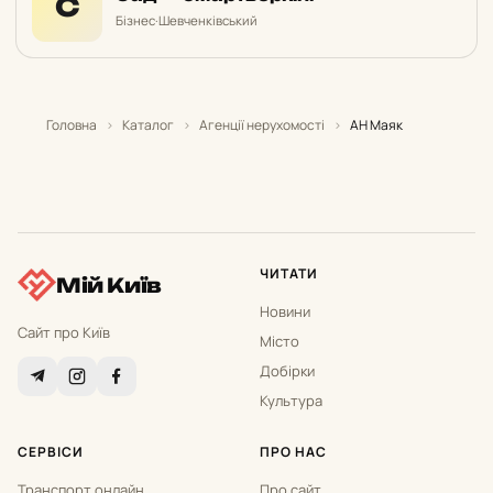
С
Бізнес
·
Шевченківський
Головна
›
Каталог
›
Агенції нерухомості
›
АН Маяк
ЧИТАТИ
Мій Київ
Новини
Сайт про Київ
Місто
Добірки
Культура
СЕРВІСИ
ПРО НАС
Транспорт онлайн
Про сайт