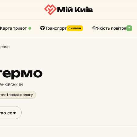
Мій Київ
Карта тривог
Транспорт
Якість повітря
онлайн
7
термо
термо
енківський
тво і продаж одягу
rmo.com