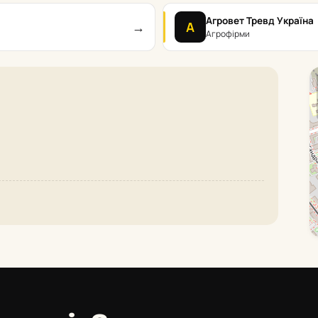
Агровет Тревд Україна
→
А
я
Агрофірми