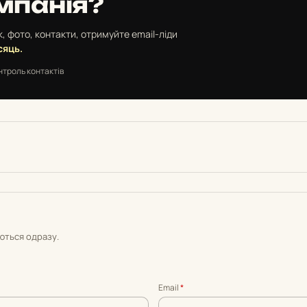
мпанія?
, фото, контакти, отримуйте email-ліди
сяць.
нтроль контактів
уються одразу.
Email
*