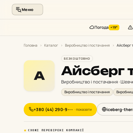
Меню
Погода
+19°
Перейти
до
Головна
›
Каталог
›
Виробництво і постачання
›
Айсберг 
контенту
БЕЗКОШТОВНО
Айсберг 
А
Виробництво і постачання · Шевч
Виробництво і постачання
Виробниц
+380 (44) 290-9-···
iceberg-the
· показати
СХОЖІ ПЕРЕВІРЕНІ КОМПАНІЇ