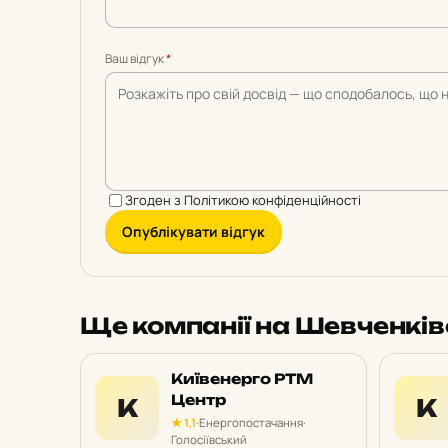
Ваш відгук
*
Згоден з
Політикою конфіденційності
Опублікувати відгук
Ще компанії на Шевченкі
Київенерго РТМ
Центр
К
К
★ 1,1
·
Енергопостачання
·
Голосіївський