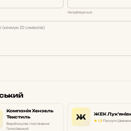
Не публікується
вський
Компанія Хензель
ЖЕК Лук’янів
Ж
Текстиль
★ 1,0
·
Послуги
·
Шевченк
Виробництво і постачання
·
Голосіївський