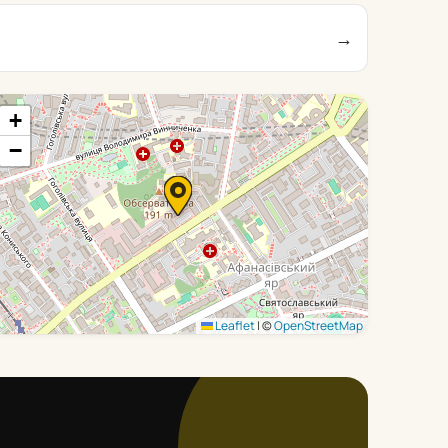
→
+
−
Leaflet
|
©
OpenStreetMap