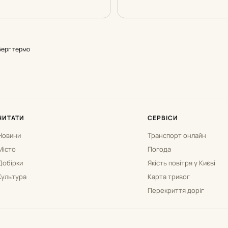
ерг термо
ЧИТАТИ
СЕРВІСИ
Новини
Транспорт онлайн
Місто
Погода
Добірки
Якість повітря у Києві
Культура
Карта тривог
Перекриття доріг