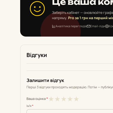
Це ваша ко
Заберіть кабінет — оновлюйте графік
напряму.
Pro за 1 грн на перший мі
Аналітика переглядів
Email-ліди
Ко
Відгуки
Залишити відгук
Перші 3 відгуки проходять модерацію. Потім — публік
1
2
3
4
5
★
★
★
★
★
Ваша оцінка
*
з
з
з
з
з
Імʼя
*
5
5
5
5
5