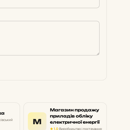
Магазин продажу
ка
приладів обліку
М
івський
електричної енергії
★ 1,0
·
Виробництво і постачання
·