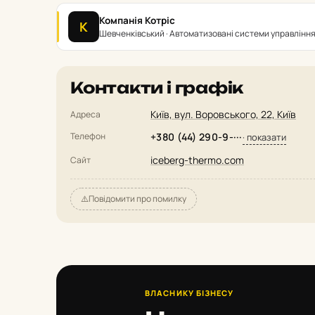
Компанія Котріс
К
Шевченківський · Автоматизовані системи управлінн
Контакти і графік
Київ, вул. Воровського, 22, Київ
Адреса
Телефон
+380 (44) 290-9-···
· показати
iceberg-thermo.com
Сайт
⚠️
Повідомити про помилку
ВЛАСНИКУ БІЗНЕСУ