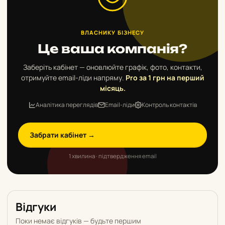
ВЛАСНИКУ БІЗНЕСУ
Це ваша компанія?
Заберіть кабінет — оновлюйте графік, фото, контакти,
отримуйте email-ліди напряму.
Pro за 1 грн на перший
місяць.
Аналітика переглядів
Email-ліди
Контроль контактів
Забрати кабінет →
1 хвилина · підтвердження email
Відгуки
Поки немає відгуків — будьте першим