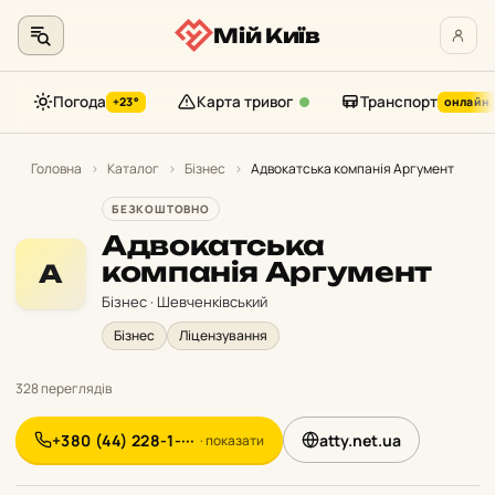
Мій Київ
Погода
Карта тривог
Транспорт
+23°
онлайн
Перейти
до
Головна
›
Каталог
›
Бізнес
›
Адвокатська компанія Аргумент
контенту
БЕЗКОШТОВНО
Адвокатська
компанія Аргумент
А
Бізнес · Шевченківський
Бізнес
Ліцензування
328 переглядів
+380 (44) 228-1-···
atty.net.ua
· показати