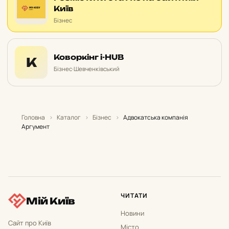
Київ
Бізнес
Коворкінг i-HUB
К
Бізнес
·
Шевченківський
Головна
›
Каталог
›
Бізнес
›
Адвокатська компанія
Аргумент
ЧИТАТИ
Мій Київ
Новини
Сайт про Київ
Місто