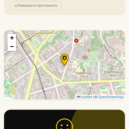
⚠️
Повідомити про помилку
+
−
Leaflet
|
©
OpenStreetMap