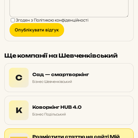
Згоден з
Політикою конфіденційності
Опублікувати відгук
Ще компанії на Шевченківський
Сад — смартворкінг
С
Бізнес
·
Шевченківський
Коворкінг HUB 4.0
К
Бізнес
·
Подільський
Розмістити статтю на сайті Мій