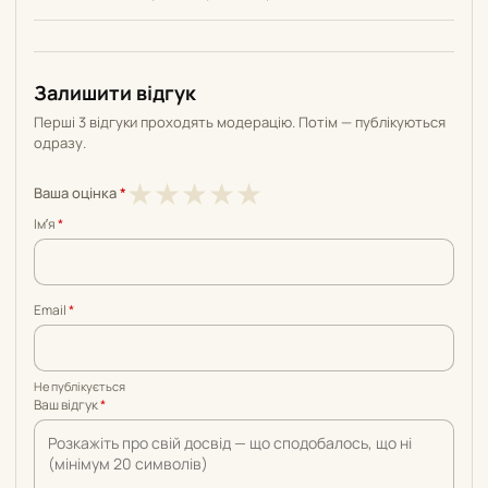
Залишити відгук
Перші 3 відгуки проходять модерацію. Потім — публікуються
одразу.
1
2
3
4
5
★
★
★
★
★
Ваша оцінка
*
з
з
з
з
з
Імʼя
*
5
5
5
5
5
Email
*
Не публікується
Ваш відгук
*