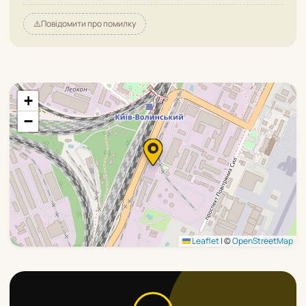
⚠️
Повідомити про помилку
+
−
Leaflet
|
©
OpenStreetMap