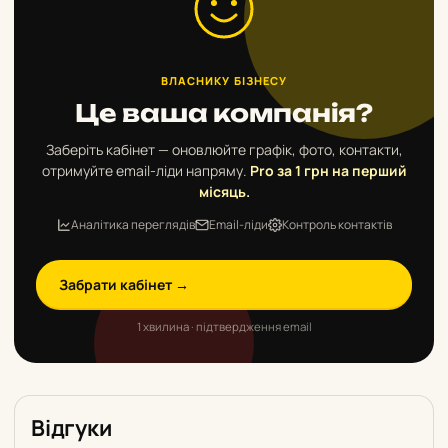
ВЛАСНИКУ БІЗНЕСУ
Це ваша компанія?
Заберіть кабінет — оновлюйте графік, фото, контакти,
отримуйте email-ліди напряму.
Pro за 1 грн на перший
місяць.
Аналітика переглядів
Email-ліди
Контроль контактів
Забрати кабінет →
1 хвилина · підтвердження email
Відгуки