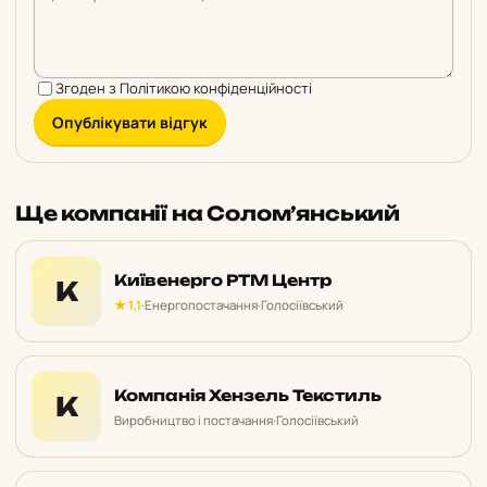
Згоден з
Політикою конфіденційності
Опублікувати відгук
Ще компанії на Солом’янський
Київенерго РТМ Центр
К
★ 1,1
·
Енергопостачання
·
Голосіївський
Компанія Хензель Текстиль
К
Виробництво і постачання
·
Голосіївський