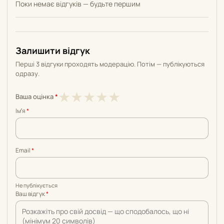
Поки немає відгуків — будьте першим
Залишити відгук
Перші 3 відгуки проходять модерацію. Потім — публікуються
одразу.
1
2
3
4
5
★
★
★
★
★
Ваша оцінка
*
з
з
з
з
з
Імʼя
*
5
5
5
5
5
Email
*
Не публікується
Ваш відгук
*