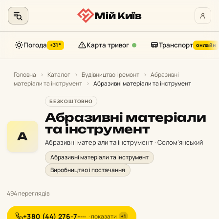
Мій Київ
Погода
Карта тривог
Транспорт
+31°
онлайн
Перейти
до
Головна
›
Каталог
›
Будівництво і ремонт
›
Абразивні
матеріали та інструмент
›
Абразивні матеріали та інструмент
контенту
БЕЗКОШТОВНО
Абразивні матеріали
та інструмент
А
Абразивні матеріали та інструмент · Солом’янський
Абразивні матеріали та інструмент
Виробництво і постачання
494 переглядів
+380 (44) 276-7-···
· показати
+1