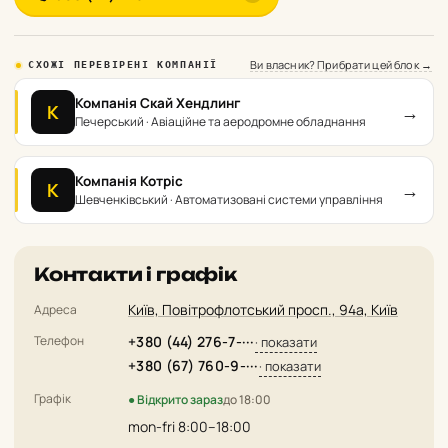
Ви власник? Прибрати цей блок →
СХОЖІ ПЕРЕВІРЕНІ КОМПАНІЇ
Компанія Скай Хендлинг
→
К
Печерський · Авіаційне та аеродромне обладнання
Компанія Котріс
→
К
Шевченківський · Автоматизовані системи управління
Контакти і графік
Київ, Повітрофлотський просп., 94а, Київ
Адреса
Телефон
+380 (44) 276-7-···
· показати
+380 (67) 760-9-···
· показати
Графік
● Відкрито зараз
до 18:00
mon-fri 8:00–18:00