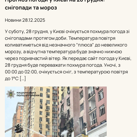
снігопади та мороз
Новини
28.12.2025
У суботу, 28 грудня, у Києві очікується похмура погода зі
снігопадами протягом доби. Температура повітря
коливатиметься від незначного “плюса” до невеликого
морозу, а відчутна температура буде значно нижчою
через поривчастий вітер. Як передає сайт погода у Києві,
28 грудня буде переважати похмура погода. Уночі, з
00:00 до 02:00, очікується сніг, з температурою повітря
до 1°С […]