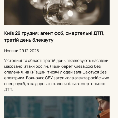
Київ 29 грудня: агент фсб, смертельні ДТП,
третій день блекауту
Новини
29.12.2025
У столиці та області третій день ліквідовують наслідки
масованої атаки росіян. Лівий берег Києва досі без
опалення, на Київщині тисячі людей залишаються без
електрики. Водночас СБУ затримала агента російських
спецслужб, а на дорогах сталося кілька смертельних
ДТП.