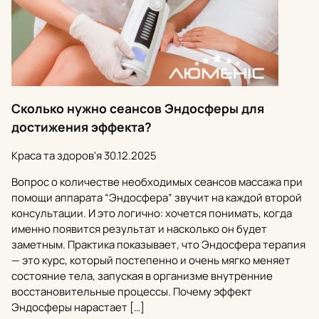
Сколько нужно сеансов Эндосферы для
достижения эффекта?
Краса та здоров'я
30.12.2025
Вопрос о количестве необходимых сеансов массажа при
помощи аппарата “Эндосфера” звучит на каждой второй
консультации. И это логично: хочется понимать, когда
именно появится результат и насколько он будет
заметным. Практика показывает, что Эндосфера терапия
— это курс, который постепенно и очень мягко меняет
состояние тела, запуская в организме внутренние
восстановительные процессы. Почему эффект
Эндосферы нарастает […]