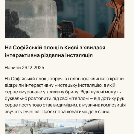
На Софійській площі в Києві з’явилася
інтерактивна різдвяна інсталяція
Новини
29.12.2025
На Софійській площі поруч із головною ялинкою країни
відкрили інтерактивну мистецьку інсталяцію, в якій
серце вмуроване у крижану брилу. Відвідувачі можуть
буквально розтопити лід своїм теплом — від дотику рук
серце поступово стає видимішим, а музична композиція
звучить гучніше. Проєкт працюватиме до 6 січня.