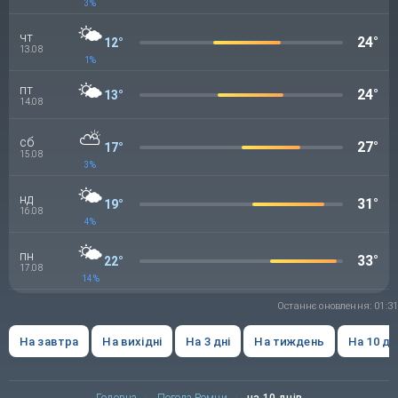
3%
🌤️
чт
24°
12°
13.08
1%
🌤️
пт
24°
13°
14.08
⛅
сб
27°
17°
15.08
3%
🌤️
нд
31°
19°
16.08
4%
🌤️
пн
33°
22°
17.08
14%
Останнє оновлення: 01:31
На завтра
На вихідні
На 3 дні
На тиждень
На 10 дн