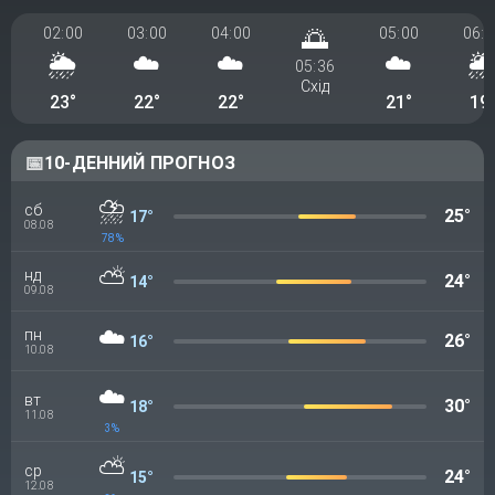
02:00
03:00
04:00
🌅
05:00
06:0
🌦️
☁️
☁️
☁️
🌦
05:36
Схід
23°
22°
22°
21°
19
📅
10-ДЕННИЙ ПРОГНОЗ
⛈️
сб
25°
17°
08.08
78%
⛅
нд
24°
14°
09.08
☁️
пн
26°
16°
10.08
☁️
вт
30°
18°
11.08
3%
⛅
ср
24°
15°
12.08