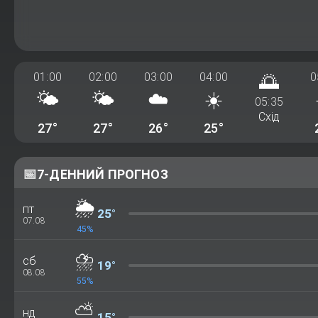
01:00
02:00
03:00
04:00
🌅
0
🌤️
🌤️
☁️
☀️
05:35
Схід
27°
27°
26°
25°
📅
7-ДЕННИЙ ПРОГНОЗ
🌦️
пт
25°
07.08
45%
⛈️
сб
19°
08.08
55%
⛅
нд
15°