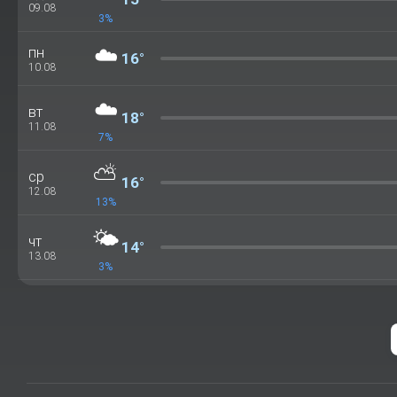
09.08
3%
☁️
пн
16°
10.08
☁️
вт
18°
11.08
7%
⛅
ср
16°
12.08
13%
🌤️
чт
14°
13.08
3%