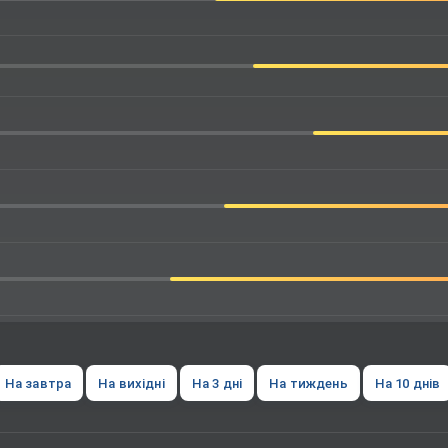
На завтра
На вихідні
На 3 дні
На тиждень
На 10 днів