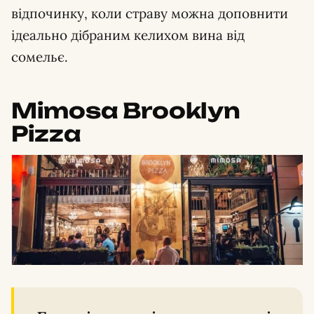
відпочинку, коли страву можна доповнити
ідеально дібраним келихом вина від
сомельє.
Mimosa Brooklyn
Pizza