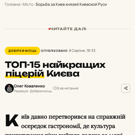
Головна
›
Місто
›
Борьба за Киев князей Киевской Руси
ЧИТАЙТЕ ДАЛІ
8 Серпня, 18:33
ДОБІРКИ МІСЦЬ
ОПУБЛІКОВАНО
ТОП-15 найкращих
піцерій
Києва
Олег Коваленко
6 хв читання
Редакція · Добірки місць
К
иїв давно перетворився на справжній
осередок гастрономії, де культура