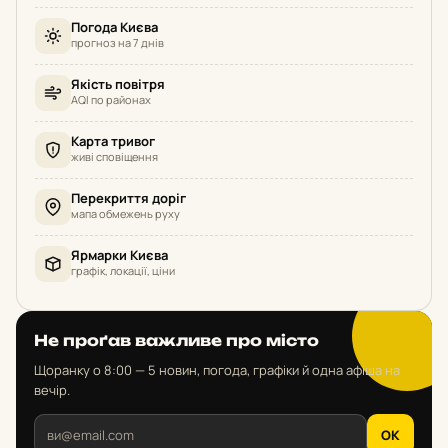
Погода Києва
прогноз на 7 днів
Якість повітря
AQI по районах
Карта тривог
живі сповіщення
Перекриття доріг
мапа обмежень руху
Ярмарки Києва
графік, локації, ціни
Не проґав важливе про місто
Щоранку о 8:00 — 5 новин, погода, графіки й одна афіша на
вечір.
OK