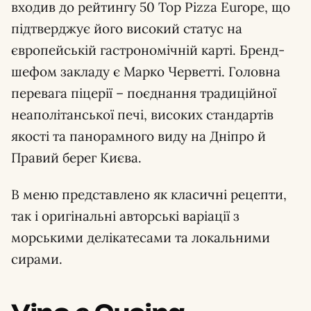
входив до рейтингу 50 Top Pizza Europe, що
підтверджує його високий статус на
європейській гастрономічній карті. Бренд-
шефом закладу є Марко Черветті. Головна
перевага піцерії – поєднання традиційної
неаполітанської печі, високих стандартів
якості та панорамного виду на Дніпро й
Правий берег Києва.
В меню представлено як класичні рецепти,
так і оригінальні авторські варіації з
морськими делікатесами та локальними
сирами.