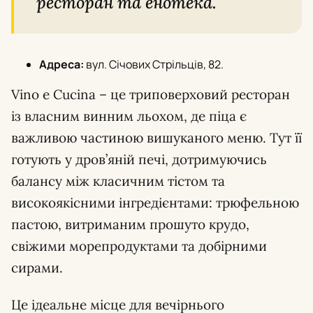
ресторан та енотека.
Адреса:
вул. Січових Стрільців, 82.
Vino e Cucina – це триповерховий ресторан
із власним винним льохом, де піца є
важливою частиною вишуканого меню. Тут її
готують у дров’яній печі, дотримуючись
балансу між класичним тістом та
високоякісними інгредієнтами: трюфельною
пастою, витриманим прошуто крудо,
свіжими морепродуктами та добірними
сирами.
Це ідеальне місце для вечірнього