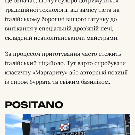
Це означає, що тут суворо дотримуються
традиційної технології: від замісу тіста на
італійському борошні вищого ґатунку до
випікання у спеціальній дров’яній печі,
складеній неаполітанськими майстрами.
За процесом приготування часто стежить
італійський піцайоло. Тут варто спробувати
класичну «Маргариту» або авторські позиції
із сиром буррата та свіжим базиліком.
POSITANO