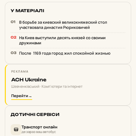
У МАТЕРІАЛІ
В борьбе за киевский великокняжеский стол
участвовала династия Рюриковичей
На Киев выступили десять князей со своими
дружинами
После 1169 года город жил спокойной жизнью
РЕКЛАМА
ACH Ukraine
Шевченківський · Комп'ютери та інтернет
Перейти
→
ДОТИЧНІ СЕРВІСИ
Транспорт онлайн
де зараз ваш автобус