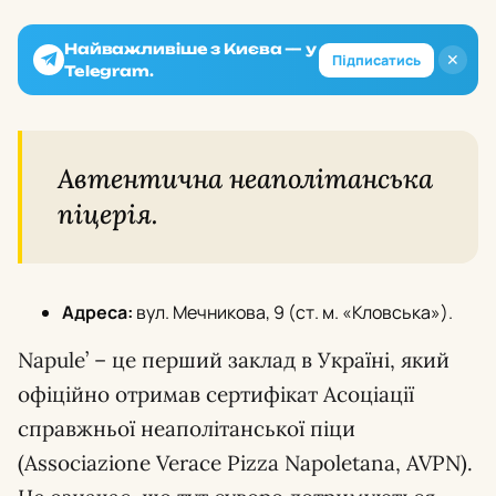
Найважливіше з Києва — у
✕
Підписатись
Telegram.
Автентична неаполітанська
піцерія.
Адреса:
вул. Мечникова, 9 (ст. м. «Кловська»).
Napule’ – це перший заклад в Україні, який
офіційно отримав сертифікат Асоціації
справжньої неаполітанської піци
(Associazione Verace Pizza Napoletana, AVPN).