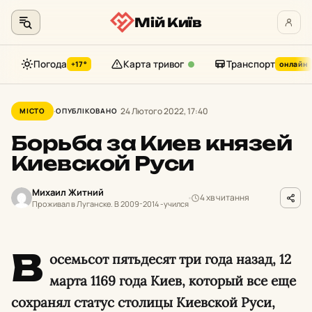
Мій Київ
Погода
Карта тривог
Транспорт
+17°
онлайн
Перейти
до
24 Лютого 2022, 17:40
МІСТО
ОПУБЛІКОВАНО
контенту
Борьба за Киев князей
Киевской Руси
Михаил Житний
4 хв читання
Проживал в Луганске. В 2009-2014 -учился
В
осемьсот пятьдесят три года назад, 12
марта 1169 года Киев, который все еще
сохранял статус столицы Киевской Руси,