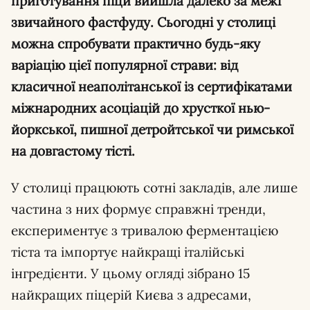
приготування піци вийшла далеко за межі
звичайного фастфуду. Сьогодні у столиці
можна спробувати практично будь-яку
варіацію цієї популярної страви: від
класичної неаполітанської із сертифікатами
міжнародних асоціацій до хрусткої нью-
йоркської, пишної детройтської чи римської
на довгастому тісті.
У столиці працюють сотні закладів, але лише
частина з них формує справжні тренди,
експериментує з тривалою ферментацією
тіста та імпортує найкращі італійські
інгредієнти. У цьому огляді зібрано 15
найкращих піцерій Києва з адресами,