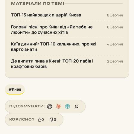
МАТЕРІАЛИ ПО ТЕМІ
ТОП-15 найкращих піцерій Києва
8 Серпня
Головні пісні про Київ: від «Як тебе не
6 Серпня
любити» до сучасних хітів
Київ димний: ТОП-10 кальянних, про які
4 Серпня
варто знати
Де випити пива в Києві: ТОП-20 пабів і
2 Серпня
крафтових барів
#Киев
ПІДСУМУВАТИ:
0
0
КОРИСНО?