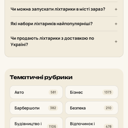
Чи можна запускати ліхтарики в місті зараз?
Які набори ліхтариків найпопулярніші?
Чи продають ліхтарики з доставкою по
Україні?
Тематичні рубрики
Авто
Бізнес
581
1373
Барбершопи
Безпека
382
210
Будівництво і
Відпочинок і
1106
478