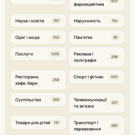
909
фармацевтика
Наука і освіта
Нерухомість
767
154
Одяг і мода
Пам'ятки
342
83
Послуги
Реклама і
1456
298
поліграфія
Ресторани,
Спорт і фітнес
403
258
кафе, бари
Суспільство
Телекомунікації
369
237
та зв'язок
Товари для дітей
Транспорт і
151
283
перевезення