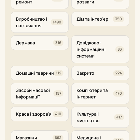
ремонт
розваги
Виробництво і
Дім та інтер'єр
350
1490
постачання
Держава
Довідково-
316
інформаційні
83
системи
Домашні тварини
Закрито
112
224
Засоби масової
Комп'ютери та
157
470
інформації
інтернет
Краса і здоров'я
Культура і
410
417
мистецтво
Магазини
Медицина і
662