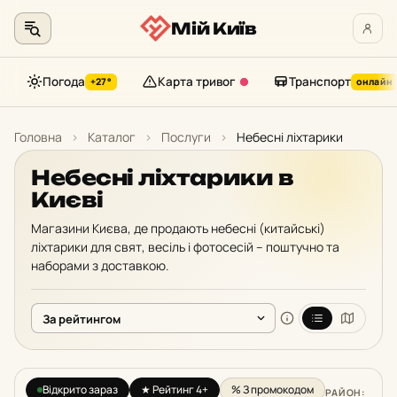
Мій Київ
Погода
Карта тривог
Транспорт
+27°
онлайн
Перейти
до
Головна
›
Каталог
›
Послуги
›
Небесні ліхтарики
контенту
Небесні ліхтарики в
Києві
Магазини Києва, де продають небесні (китайські)
ліхтарики для свят, весіль і фотосесій – поштучно та
наборами з доставкою.
Відкрито зараз
★ Рейтинг 4+
% З промокодом
РАЙОН: