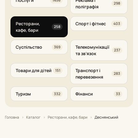
Послуги
Реклама і
1456
298
поліграфія
Ресторани,
Спорт і фітнес
403
258
кафе, бари
Суспільство
Телекомунікації
369
237
та зв'язок
Товари для дітей
Транспорт і
151
283
перевезення
Туризм
Фінанси
332
33
Головна
›
Каталог
›
Ресторани, кафе, бари
›
Деснянський