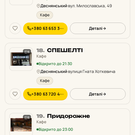
рейтингу:
Деснянський
·
вул. Милославська, 49
Кафе
+380 63 653 3···
Деталі
Місце
СПЕШЕЛТІ
18.
5
18
Кафе
у
Відкрито до 21:30
рейтингу:
Деснянський
·
вулиця Гната Хоткевича
Кафе
+380 63 720 4···
Деталі
Місце
Придорожне
19.
5
19
Кафе
у
Відкрито до 23:00
рейтингу: