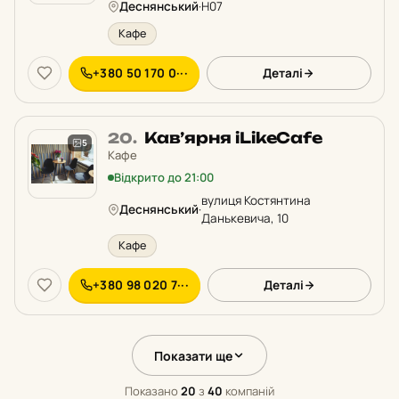
Деснянський
·
Н07
Кафе
+380 50 170 0···
Деталі
Місце
Кав’ярня iLikeCafe
20.
5
20
Кафе
у
Відкрито до 21:00
рейтингу:
вулиця Костянтина
Деснянський
·
Данькевича, 10
Кафе
+380 98 020 7···
Деталі
Показати ще
Показано
20
з
40
компаній