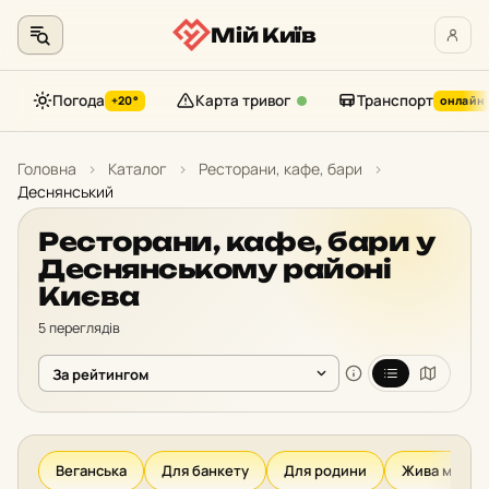
Мій Київ
Погода
Карта тривог
Транспорт
+20°
онлайн
Перейти
до
Головна
›
Каталог
›
Ресторани, кафе, бари
›
контенту
Деснянський
Ресторани, кафе, бари у
Деснянському районі
Києва
5 переглядів
Веганська
Для банкету
Для родини
Жива музик