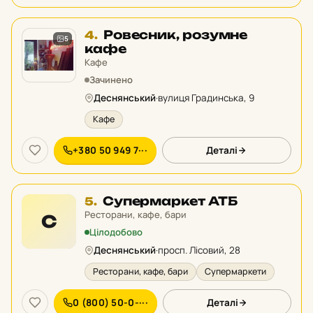
Місце
Ровесник, розумне
4.
5
4
кафе
у
Кафе
рейтингу:
Зачинено
Деснянський
·
вулиця Градинська, 9
Кафе
+380 50 949 7···
Деталі
Місце
Супермаркет АТБ
5.
5
Ресторани, кафе, бари
С
у
Цілодобово
рейтингу:
Деснянський
·
просп. Лісовий, 28
Ресторани, кафе, бари
Супермаркети
0 (800) 50-0-···
Деталі