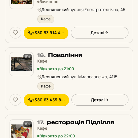
Зачинено
рейтингу:
Деснянський
·
вулиця Електротехнічна, 45
Кафе
+380 93 914 4···
Деталі
Місце
Покоління
16.
5
16
Кафе
у
Відкрито до 21:00
рейтингу:
Деснянський
·
вул. Милославська, 4115
Кафе
+380 63 455 8···
Деталі
Місце
ресторація Підпілля
17.
5
17
Кафе
у
Відкрито до 22:00