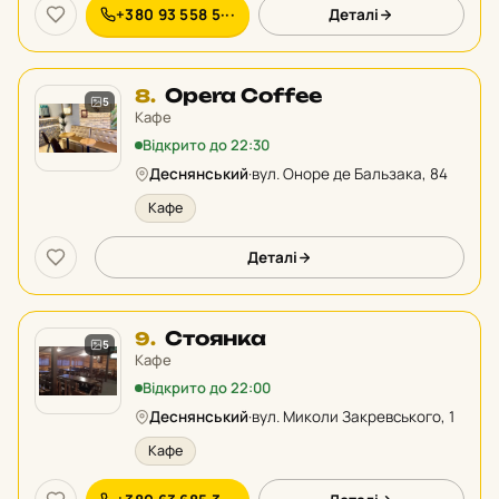
+380 93 558 5···
Деталі
Місце
Opera Coffee
8.
5
8
Кафе
у
Відкрито до 22:30
рейтингу:
Деснянський
·
вул. Оноре де Бальзака, 84
Кафе
Деталі
Місце
Стоянка
9.
5
9
Кафе
у
Відкрито до 22:00
рейтингу:
Деснянський
·
вул. Миколи Закревського, 1
Кафе