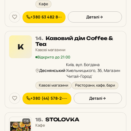
Кафе
+380 63 482 8···
Деталі
Місце
Кавовий дім Coffee &
14.
14
Tea
К
у
Кавові магазини
рейтингу:
Відкрито до 21:00
Київ, вул. Богдана
Деснянський
·
Хмельницького, 3б, Магазин
'Читай-Город'
Кавові магазини
Ресторани, кафе, бари
+380 (44) 578-2-···
Деталі
Місце
STOLOVKA
15.
5
15
Кафе
у