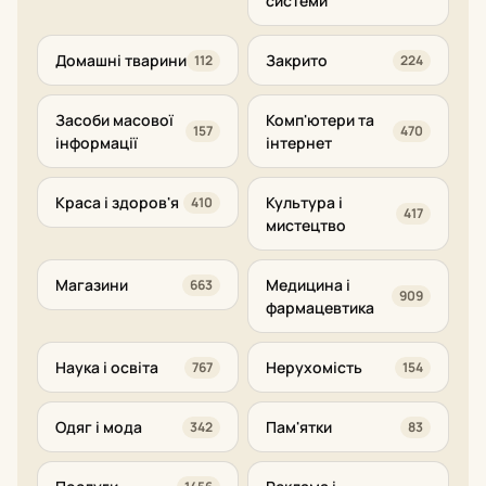
системи
Домашні тварини
Закрито
112
224
Засоби масової
Комп'ютери та
157
470
інформації
інтернет
Краса і здоров'я
Культура і
410
417
мистецтво
Магазини
Медицина і
663
909
фармацевтика
Наука і освіта
Нерухомість
767
154
Одяг і мода
Пам'ятки
342
83