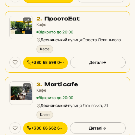
Місце
ПростоEat
2.
5
2
Кафе
у
Відкрито до 20:00
рейтингу:
Деснянський
·
вулиця Ореста Левицького
Кафе
+380 68 699 0···
Деталі
Місце
Marti cafe
3.
5
3
Кафе
у
Відкрито до 20:00
рейтингу:
Деснянський
·
вулиця Лісківська, 31
Кафе
+380 66 662 6···
Деталі