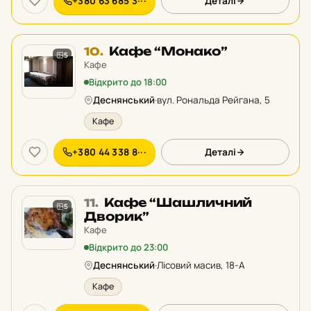
+380 63 685 3···
Деталі
Місце
Кафе “Монако”
10.
5
10
Кафе
у
Відкрито до 18:00
рейтингу:
Деснянський
·
вул. Рональда Рейгана, 5
Кафе
+380 44 338 8···
Деталі
Місце
Кафе “Шашличний
11.
5
11
Дворик”
у
Кафе
рейтингу:
Відкрито до 23:00
Деснянський
·
Лісовий масив, 18-А
Кафе