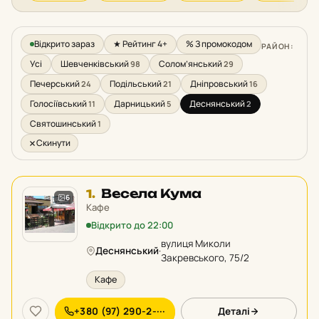
Відкрито зараз
★ Рейтинг 4+
% З промокодом
РАЙОН:
Усі
Шевченківський
Солом’янський
98
29
Печерський
Подільський
Дніпровський
24
21
16
Голосіївський
Дарницький
Деснянський
11
5
2
Святошинський
1
Скинути
Місце
Весела Кума
1.
6
1
Кафе
у
Відкрито до 22:00
рейтингу:
вулиця Миколи
Деснянський
·
Закревського, 75/2
Кафе
+380 (97) 290-2-···
Деталі