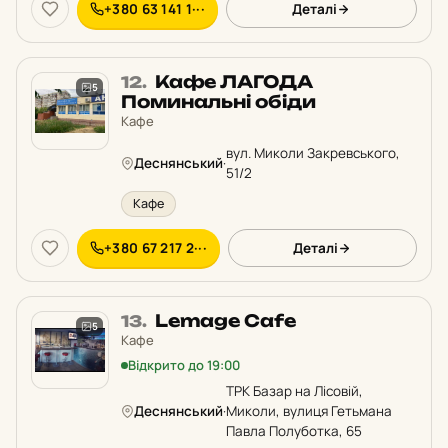
+380 63 141 1···
Деталі
Місце
Кафе ЛАГОДА
12.
5
12
Поминальні обіди
у
Кафе
рейтингу:
вул. Миколи Закревського,
Деснянський
·
51/2
Кафе
+380 67 217 2···
Деталі
Місце
Lemage Cafe
13.
5
13
Кафе
у
Відкрито до 19:00
рейтингу:
ТРК Базар на Лісовій,
Деснянський
·
Миколи, вулиця Гетьмана
Павла Полуботка, 65