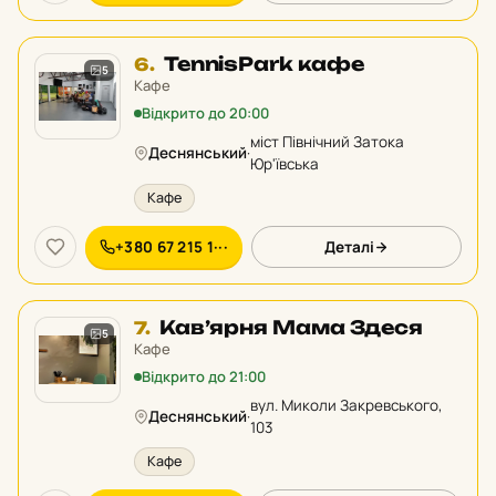
Місце
TennisPark кафе
6.
5
6
Кафе
у
Відкрито до 20:00
рейтингу:
міст Північний Затока
Деснянський
·
Юр'ївська
Кафе
+380 67 215 1···
Деталі
Місце
Кав’ярня Мама Здеся
7.
5
7
Кафе
у
Відкрито до 21:00
рейтингу:
вул. Миколи Закревського,
Деснянський
·
103
Кафе