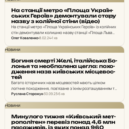
На стан­ції метро «Площа Ук­ра­їн­
ських Героїв» де­мон­ту­ва­ли стару
назву з ко­лій­ної стіни (відео)
На станції метро «Площа Українських Героїв» із колійних
стін демонтували колишню назву станції «Площа Льва
Олег Коваленко
8.02.24
1 хв
Толстого».
Новини
Богиня смерті Желі, іта­лій­ська Бо­
лонья та не­об­па­ле­на цегла: по­хо­
джен­ня назв ки­їв­ських міс­це­вос­
тей
Багато історичних назв місцевостей мають цілком
логічне походження, пов’язане з їхнім розташуванням та
Руслана Сторожук
30.09.23
5 хв
особливостями. Наприклад, район Печерськ у Києві
отримав свою назву через близькість до печер. Поділ
Новини
через його розташування…
Ми­ну­ло­го тижня «Ки­їв­ський мет­
ро­по­лі­тен» пе­ре­віз понад 4,6 млн
па­са­жи­рів, із яких понад 960