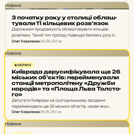
Новини
З по­чат­ку року у сто­ли­ці об­лаш­
ту­ва­ли 11 кіль­це­вих роз­в’я­зок
Дорожники продовжують облаштовувати кільцеві
розв’язки. Такий тип проїзду підвищує безпеку руху й
має більшу пропускну спроможність.
Олег Коваленко
26.06.23
1 хв
Новини
ОБРАНЕ
Ки­їв­ра­да де­ру­си­фі­ку­ва­ла ще 26
місь­ких об’єк­тів: пе­рей­ме­ну­ва­ли
стан­ції мет­ро­по­лі­те­ну «Дружби
на­ро­дів» та «Площа Льва Тол­сто­
го»
Депутати Київради на сьогоднішньому засіданні
перейменували ще 26 міських об’єктів, назви яких
Олег Коваленко
18.05.23
1 хв
пов’язані з росією та радянським минулим. Зокрема,
перейменували станцію метрополітену «Дружби
Новини
народів» на станцію «
Звіринець
ка», станцію «Площа
Льва…