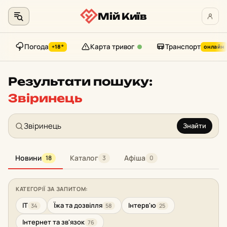
Мій Київ
Погода
Карта тривог
Транспорт
+18°
онлайн
Перейти
до
Результати пошуку:
контенту
Звіринець
Знайти
Новини
Каталог
Афіша
18
3
0
КАТЕГОРІЇ ЗА ЗАПИТОМ:
IT
Їжа та дозвілля
Інтерв'ю
34
58
25
Інтернет та зв'язок
76