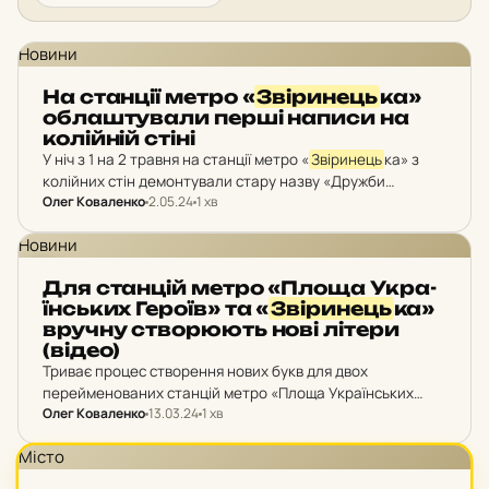
Новини
На стан­ції метро «
Зві­ри­нець
­ка»
об­лаш­ту­ва­ли перші написи на
ко­лій­ній стіні
У ніч з 1 на 2 травня на станції метро «
Звіринець
ка» з
колійних стін демонтували стару назву «Дружби
Олег Коваленко
2.05.24
1 хв
народів» та встановили два з чотирьох необхідних
комплектів нової назви.
Новини
Для стан­цій метро «Площа Ук­ра­
їн­ських Героїв» та «
Зві­ри­нець
­ка»
вручну ство­рю­ють нові літери
(відео)
Триває процес створення нових букв для двох
перейменованих станцій метро «Площа Українських
Олег Коваленко
13.03.24
1 хв
Героїв» та «
Звіринець
ка».
Місто