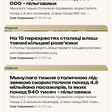
000 – піль­го­ви­ки
Минулого тижня столичною підземкою скористалися
понад 4,6 млн пасажирів, із яких понад 960 тис. –
Олег Коваленко
15.08.23
1 хв
пільговики.
Новини
На 15 пе­рех­рес­тях сто­ли­ці влаш­
то­ва­ні кіль­це­ві роз­в’яз­ки
У столиці продовжують влаштовувати кільцеві розв’язки
для підвищення безпеки руху.
Олег Коваленко
28.07.23
1 хв
Новини
Ми­ну­ло­го тижня сто­лич­ною пі­д­
зем­кою ско­рис­та­ли­ся понад 4,5
міль­йо­на па­са­жи­рів, із яких
понад 940 тисяч – піль­го­ви­ки
Минулого тижня столичною підземкою скористалися
понад 4,5 мільйона пасажирів, із яких понад 940 тисяч –
Олег Коваленко
25.07.23
1 хв
пільговики.