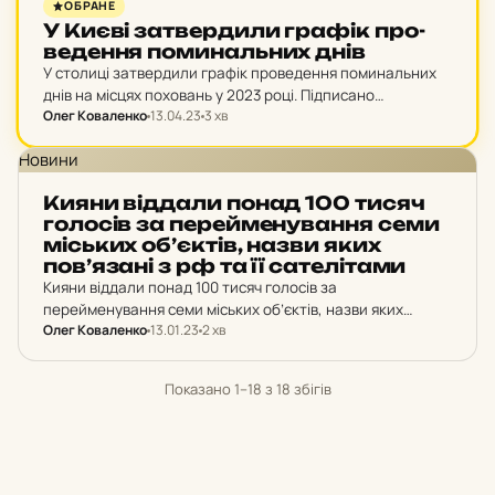
ОБРАНЕ
У Києві зат­вер­ди­ли графік про­
ве­ден­ня по­ми­наль­них днів
У столиці затвердили графік проведення поминальних
днів на місцях поховань у 2023 році. Підписано
Олег Коваленко
13.04.23
3 хв
відповідне розпорядження Київського міського голови.
Новини
Кияни від­да­ли понад 100 тисяч
го­ло­сів за пе­рей­ме­ну­ван­ня семи
місь­ких об’єк­тів, назви яких
пов’я­за­ні з рф та її са­те­лі­та­ми
Кияни віддали понад 100 тисяч голосів за
перейменування семи міських об’єктів, назви яких
Олег Коваленко
13.01.23
2 хв
пов’язані з рф та її сателітами.
Показано 1–18 з 18 збігів