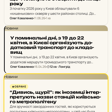
року
З початку 2026 року у Києві облаштували 6
«кишенькових» скверів у шести районах столиці. До
Олег Коваленко
11.06.26
1 хв
кінця року планують створити ще 4 таких зелені локації,
які замінюватимуть демонтовані тимчасові споруди.
Новини
У по­ми­наль­ні дні, з 19 до 22
квітня, в Києві ор­га­ні­зу­ють до­
дат­ко­вий тран­спорт до кла­до­
вищ
У поминальні дні, з 19 до 22 квітня, в Києві організують
додаткові маршрути громадського транспорту до
Олег Коваленко
16.04.26
12 хв · Лонгрід
міських кладовищ.
Новини
ОБРАНЕ
“Дивись, щурі!”: як іно­зем­ці ін­тер­
пре­ту­ють назви стан­цій ки­їв­сько­
го мет­ро­по­лі­те­ну
Для зручності закордонних гостей, які користуються
послугами київського метрополітену, у свій час була